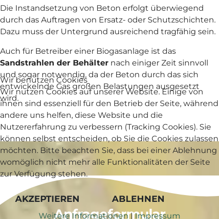
Die Instandsetzung von Beton erfolgt überwiegend
durch das Auftragen von Ersatz- oder Schutzschichten.
Dazu muss der Untergrund ausreichend tragfähig sein.
Auch für Betreiber einer Biogasanlage ist das
Sandstrahlen der Behälter
nach einiger Zeit sinnvoll
und sogar notwendig, da der Beton durch das sich
Wir benutzen Cookies
entwickelnde Gas großen Belastungen ausgesetzt
Wir nutzen Cookies auf unserer Website. Einige von
wird.
ihnen sind essenziell für den Betrieb der Seite, während
andere uns helfen, diese Website und die
Nutzererfahrung zu verbessern (Tracking Cookies). Sie
können selbst entscheiden, ob Sie die Cookies zulassen
möchten. Bitte beachten Sie, dass bei einer Ablehnung
womöglich nicht mehr alle Funktionalitäten der Seite
zur Verfügung stehen.
AKZEPTIEREN
ABLEHNEN
Anfrageformular
Weitere Informationen
|
Impressum