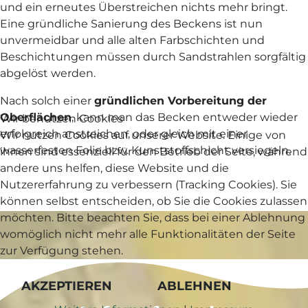
und ein erneutes Überstreichen nichts mehr bringt.
Eine gründliche Sanierung des Beckens ist nun
unvermeidbar und alle alten Farbschichten und
Beschichtungen müssen durch Sandstrahlen sorgfältig
abgelöst werden.
Nach solch einer
gründlichen Vorbereitung der
Oberflächen
, kann man das Becken entweder wieder
Wir benutzen Cookies
erfolgreich anstreichen, oder gleich mit einer
Wir nutzen Cookies auf unserer Website. Einige von
wasserfesten Folie bzw. Kunststoffschicht versiegeln.
ihnen sind essenziell für den Betrieb der Seite, während
andere uns helfen, diese Website und die
Nutzererfahrung zu verbessern (Tracking Cookies). Sie
können selbst entscheiden, ob Sie die Cookies zulassen
möchten. Bitte beachten Sie, dass bei einer Ablehnung
womöglich nicht mehr alle Funktionalitäten der Seite
zur Verfügung stehen.
AKZEPTIEREN
ABLEHNEN