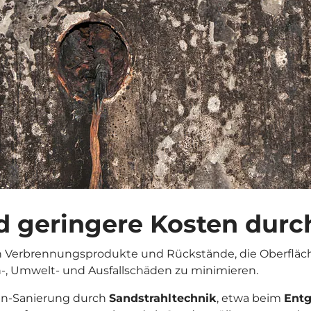
 geringere Kosten durc
 Verbrennungsprodukte und Rückstände, die Oberfläch
h-, Umwelt- und Ausfallschäden zu minimieren.
den-Sanierung durch
Sandstrahltechnik
, etwa beim
Entg