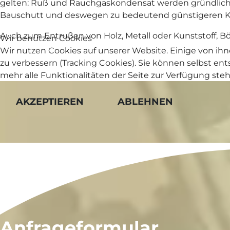
gelten: Ruß und Rauchgaskondensat werden gründlich 
Bauschutt und deswegen zu bedeutend günstigeren K
Auch zum Entrußen von Holz, Metall oder Kunststoff, B
Wir benutzen Cookies
Wir nutzen Cookies auf unserer Website. Einige von ihn
zu verbessern (Tracking Cookies). Sie können selbst en
mehr alle Funktionalitäten der Seite zur Verfügung ste
AKZEPTIEREN
ABLEHNEN
Anfrageformular