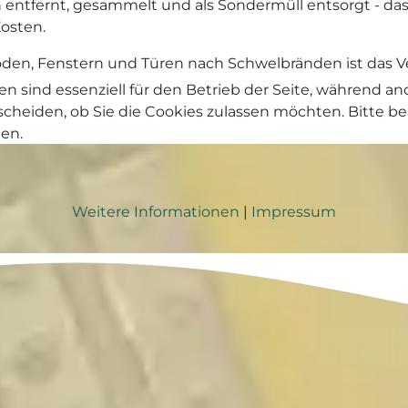
entfernt, gesammelt und als Sondermüll entsorgt - da
osten.
öden, Fenstern und Türen nach Schwelbränden ist das Ve
en sind essenziell für den Betrieb der Seite, während a
tscheiden, ob Sie die Cookies zulassen möchten. Bitte 
hen.
Weitere Informationen
|
Impressum