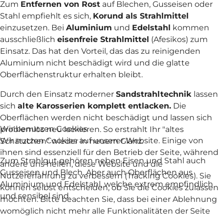
Zum
Entfernen von Rost
auf Blechen, Gusseisen oder
Stahl empfiehlt es sich,
Korund als Strahlmittel
einzusetzen. Bei
Aluminium
und
Edelstahl
kommen
ausschließlich
eisenfreie Strahlmittel
(Afesikos) zum
Einsatz. Das hat den Vorteil, das das zu reinigenden
Aluminium nicht beschädigt wird und die glatte
Oberflächenstruktur erhalten bleibt.
Durch den Einsatz moderner
Sandstrahltechnik
lassen
sich
alte Karosserien komplett entlacken.
Die
Oberflächen werden nicht beschädigt und lassen sich
Wir benutzen Cookies
problemlos neu lackieren. So erstrahlt Ihr "altes
Wir nutzen Cookies auf unserer Website. Einige von
Schätzchen" wieder in neuem Glanz.
ihnen sind essenziell für den Betrieb der Seite, während
Zum Strahlgut gehören neben Eisen und Stahl auch
andere uns helfen, diese Website und die
Gusseisen und Blech. Aber auch Oberflächen aus
Nutzererfahrung zu verbessern (Tracking Cookies). Sie
Aluminium und Edelstahl, welche extrem empfindlich
können selbst entscheiden, ob Sie die Cookies zulassen
und sensibel sind.
möchten. Bitte beachten Sie, dass bei einer Ablehnung
womöglich nicht mehr alle Funktionalitäten der Seite