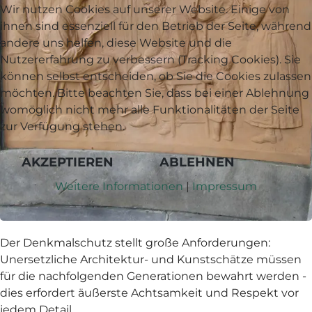
Wir nutzen Cookies auf unserer Website. Einige von
ihnen sind essenziell für den Betrieb der Seite, während
andere uns helfen, diese Website und die
Nutzererfahrung zu verbessern (Tracking Cookies). Sie
können selbst entscheiden, ob Sie die Cookies zulassen
möchten. Bitte beachten Sie, dass bei einer Ablehnung
womöglich nicht mehr alle Funktionalitäten der Seite
zur Verfügung stehen.
AKZEPTIEREN
ABLEHNEN
Weitere Informationen
|
Impressum
Der Denkmalschutz stellt große Anforderungen:
Unersetzliche Architektur- und Kunstschätze müssen
für die nachfolgenden Generationen bewahrt werden -
dies erfordert äußerste Achtsamkeit und Respekt vor
jedem Detail.